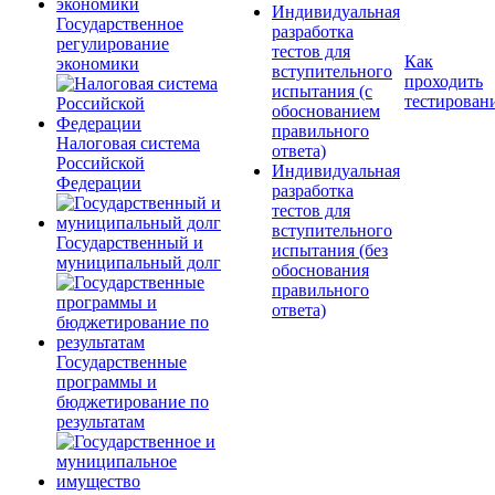
Индивидуальная
Государственное
разработка
регулирование
тестов для
Как
экономики
вступительного
проходить
испытания (с
тестирован
обоснованием
правильного
Налоговая система
ответа)
Российской
Индивидуальная
Федерации
разработка
тестов для
вступительного
Государственный и
испытания (без
муниципальный долг
обоснования
правильного
ответа)
Государственные
программы и
бюджетирование по
результатам