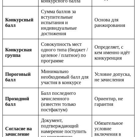
конкурсного балла
Сумма баллов за
вступительные
Конкурсный
Основа для
испытания и
балл
ранжирования
индивидуальные
достижения
Совокупность мест
Определяет, с
Конкурсная
одного типа (бюджет /
кем именно идёт
группа
целевое / платное) по
конкуренция
программе
Минимально
Пороговый
Условие допуска,
необходимый балл для
балл
не зачисления
участия в конкурсе
Балл последнего
Проходной
зачисленного
Ориентир, не
балл
(известен только
гарантия
постфактум)
Документ,
Обязательное
подтверждающий
Согласие на
условие
намерение поступить
зачисление
включения в
на конкретную