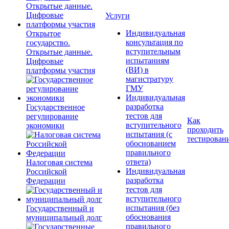
Услуги
Индивидуальная
Открытое
консультация по
государство.
вступительным
Открытые данные.
испытаниям
Цифровые
(ВИ) в
платформы участия
магистратуру
ГМУ
Индивидуальная
разработка
Государственное
тестов для
регулирование
Как
вступительного
экономики
проходить
испытания (с
тестирован
обоснованием
правильного
ответа)
Налоговая система
Индивидуальная
Российской
разработка
Федерации
тестов для
вступительного
испытания (без
Государственный и
обоснования
муниципальный долг
правильного