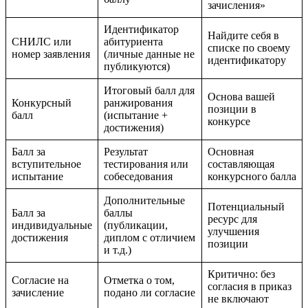
зачисления»
Идентификатор
Найдите себя в
СНИЛС или
абитуриента
списке по своему
номер заявления
(личные данные не
идентификатору
публикуются)
Итоговый балл для
Основа вашей
Конкурсный
ранжирования
позиции в
балл
(испытание +
конкурсе
достижения)
Балл за
Результат
Основная
вступительное
тестирования или
составляющая
испытание
собеседования
конкурсного балла
Дополнительные
Потенциальный
Балл за
баллы
ресурс для
индивидуальные
(публикации,
улучшения
достижения
диплом с отличием
позиции
и т.д.)
Критично: без
Согласие на
Отметка о том,
согласия в приказ
зачисление
подано ли согласие
не включают